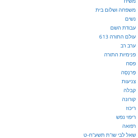
משיח
משפחה ושלום בית
נשים
עבודת השם
עולם התורה 613
ערב רב
פנימיות התורה
פסח
פַּרנָסָה
צניעות
קבלה
קורונה
ריכוז
ריפוי נפש
רפואה
שאל לבי שו"ת תשע"ח-ט