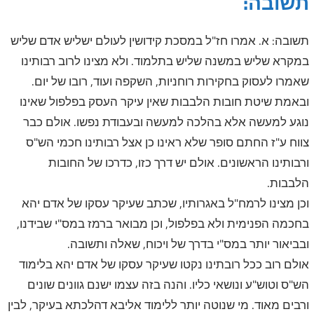
תשובה:
תשובה: א. אמרו חז"ל במסכת קידושין לעולם ישליש אדם שליש
במקרא שליש במשנה שליש בתלמוד. ולא מצינו לרוב רבותינו
שאמרו לעסוק בחקירות רוחניות, השקפה ועוד, רובו של יום.
ובאמת שיטת חובות הלבבות שאין עיקר העסק בפלפול שאינו
נוגע למעשה אלא בהלכה למעשה ובעבודת נפשו. אולם כבר
צווח ע"ז החתם סופר שלא ראינו כן אצל רבותינו חכמי הש"ס
ורבותינו הראשונים. אולם יש דרך כזו, כדרכו של החובות
הלבבות.
וכן מצינו לרמח"ל באגרותיו, שכתב שעיקר עסקו של אדם יהא
בחכמה הפנימית ולא בפלפול, וכן מבואר ברמז במס"י שבידנו,
ובביאור יותר במס"י בדרך של ויכוח, שאלה ותשובה.
אולם רוב ככל רובתינו נקטו שעיקר עסקו של אדם יהא בלימוד
הש"ס וטוש"ע ונושאי כליו. והנה בזה עצמו ישנם גוונים שונים
ורבים מאוד. מי שנוטה יותר ללימוד אליבא דהלכתא בעיקר, לבין