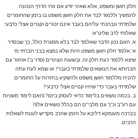
חלק חושן ומשפט, אלא שאיני יודע אם זוהי הדרך הנכונה
להמשיך וללמוד לבד את חלק חושן משפט בו בזמן שהחומרים
שלמדתי ונבחנתי עליהם בעבר אינם זכורים וקנויים אצלי כדבעי.
שאלותי לרב שליט"א:
א. האם נכון הדבר שאלמד לבד בלא מסגרת כולל, כך שבסדר
א' אלמד חלק חושן משפט היות שלא נמצא בבני חברתי מי
שיצא ללמוד כעת חלק זה. ובשעות הצהרים (סדר ב') אחזור עם
חברותא את הנושאים שלמדתי בעבר? או שמא לעת עתה
להניח מללמוד חושן משפט ולהשקיע בחזרות על החומרים
שלמדתי בעבר כדי שיהיו קנויים אצלי כדבעי?
ב. בכמה נושאים בלימוד כדאי לעסוק ביום? (האם לימוד משניות
עם רע"ב ונ"ך עם מלבי"ם הם בכלל נושאים אלו)?
בברכה מעומקא דליבא על הזמן שהרב מקדיש לענות לשאלות
הרבים.