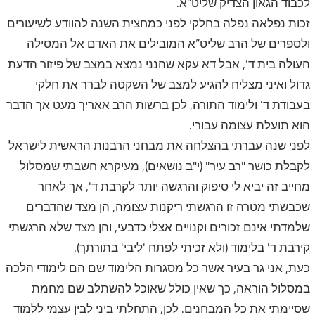
לכבוד הגאון הצדיק שליט”א.
זכות נפלאה נפלה בחלקי לפני כמחצית השנה להוודע לשיעורים
ולספרים של הרב שליט”א המובילים את האדם אל המסילה
העולה בית ד’, אבל דא עקא שהנני נמצא במצב של פיזור הדעת
גדול ואיני מצליח להגיע למצב של השקטה לברר את חלקי
בעבודת ד’ ולימוד התורה, לכן ברשות הרב אאריך מעט אך הדבר
הוא תועלת עצומה עבורי.
לפני שנה עברתי בהצלחה את מבחני הרבנות הראשית לישראל
לקבלת כושר "רב עיר" (י"ב נושאים), מעיקרא חשבתי שמסלול
מחייב זה יביא לי סיפוק והרגשה יותר לקרבת ד', אך לאחר
שכבשתי מטרה זו הרגשתי ריקנות עצומה, הן מצד שהדברים
שלמדתי אינם זכורים וקנויים אצלי כדבעי, והן מצד שלא הרגשתי
קירבת ד' בלימוד (ולא זכיתי לפתח 'ליבי' בתורתך).
כעת, אני גר בעיר אשר כל מסגרות הלימוד שם הם לימודי הלכה
במסלול הוראה, כך שאין כולל שאוכל להשתלב שם מחמת
שסיימתי את כל המבחנים. לכן, התחלתי ביני לבין עצמי ללמוד