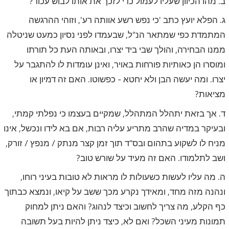
ב. מהו הכיוון שעליו לעמול כדי לזכך את אותו לבוש עכור?
ג. הפלא יועץ כתב 'כי נפש רשע אוותה רע', וזוהי ההרגשה
המתמדת כפי שמתאר הנ"ל, שבעמדו לפני נסיון כמעט שניטלה
ממנו הבחירה, והולך שבי ביד יצרו, ובאותה העת כל תורתו
ומוסרו הן כאותיות פורחות באויר, ואינן עומדות לו להתגבר על
יצרו. ומה יעשה הבן ולא יחטא - כפשוטו. האם זה דמיון או
מציאות?
ד. אך בזאת יתהלל המתהלל, שמקיים בעצמו כי נפלתי קמתי,
ובעיקר במדיה שהרב מתריע עליה רבות, אם בא לידו ונכשל, אינו
מניח לו לשקוע בתהום ובס"ד תוך זמן קצר מנתק / מנפץ / זורק,
ושב לתלמודו. האם זה מעיד על שורש טוב?
ה. מה עליו לעשות כשעולות לו מראות לא טובות בעיני רוחו,
ונהנה מזה מחד, ומאידך נקרע מכך ששב על קיאו, ונמצא כבתוך
כף הקלע, מה צריך לחשוב וכיצד לנהוג? והאם ניתן למחוק
תמונות מעיני השכל? ואם לא, כיצד ניתן להיות בעל תשובה