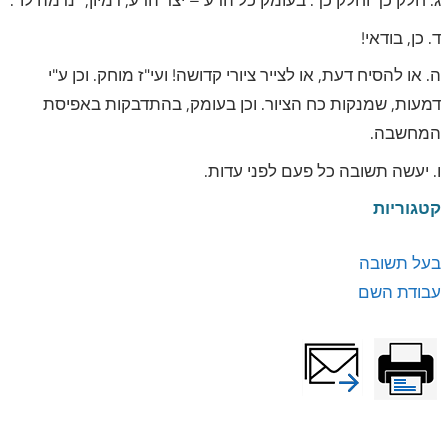
ג. חלק כך וחלק כך. בעומק כל הרע – יצר הרע, דמיון, "נדמה לו".
ד. כן, בודאי!
ה. או להסיח דעת, או לצייר ציורי קדושה! ועי"ז מוחק. וכן ע"י
דמעות, שמנקות כח הציור. וכן בעומק, בהתדבקות באפיסת
המחשבה.
ו. יעשה תשובה כל פעם לפני עדות.
קטגוריות
בעל תשובה
עבודת השם