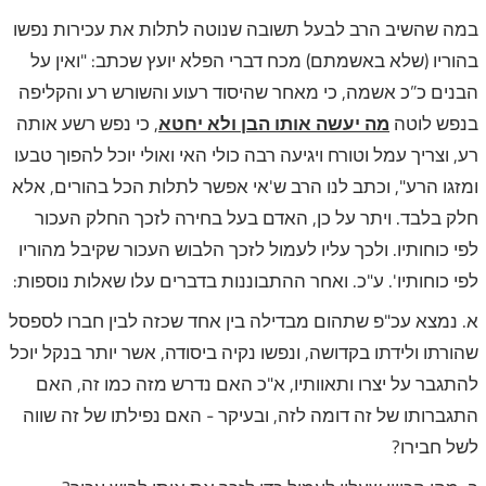
במה שהשיב הרב לבעל תשובה שנוטה לתלות את עכירות נפשו
בהוריו (שלא באשמתם) מכח דברי הפלא יועץ שכתב: "ואין על
הבנים כ”כ אשמה, כי מאחר שהיסוד רעוע והשורש רע והקליפה
בנפש לוטה
מה יעשה אותו הבן ולא יחטא
, כי נפש רשע אותה
רע, וצריך עמל וטורח ויגיעה רבה כולי האי ואולי יוכל להפוך טבעו
ומזגו הרע", וכתב לנו הרב ש'אי אפשר לתלות הכל בהורים, אלא
חלק בלבד. ויתר על כן, האדם בעל בחירה לזכך החלק העכור
לפי כוחותיו. ולכך עליו לעמול לזכך הלבוש העכור שקיבל מהוריו
לפי כוחותיו'. ע"כ. ואחר ההתבוננות בדברים עלו שאלות נוספות:
א. נמצא עכ"פ שתהום מבדילה בין אחד שכזה לבין חברו לספסל
שהורתו ולידתו בקדושה, ונפשו נקיה ביסודה, אשר יותר בנקל יוכל
להתגבר על יצרו ותאוותיו, א"כ האם נדרש מזה כמו זה, האם
התגברותו של זה דומה לזה, ובעיקר - האם נפילתו של זה שווה
לשל חבירו?