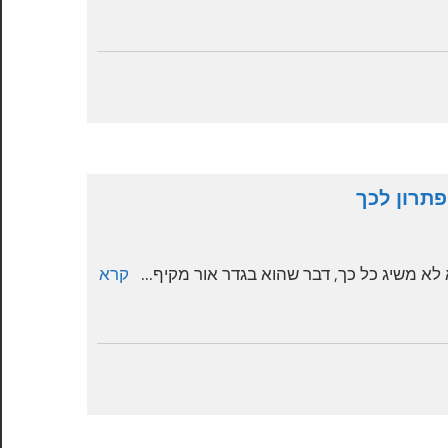
נ
ו
ג
ה
י
ו
|
ת
ה
ש
ח
תרון לכך
י
י
א
א משיג כל כך, דבר שהוא בגדר אור מקיף...
קרא
ם
ל
ו