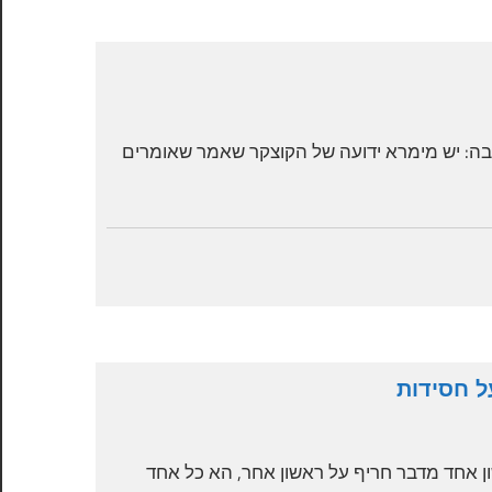
כ
י
מ
ת
מ
ת
ו
בה: יש מימרא ידועה של הקוצקר שאמר שאומרים
ר
ש
ה
מ
כ
ק
י
ן
פ
ה
א
ל
ל חסידות
כ
ב
ל
 אחד מדבר חריף על ראשון אחר, הא כל אחד
ס