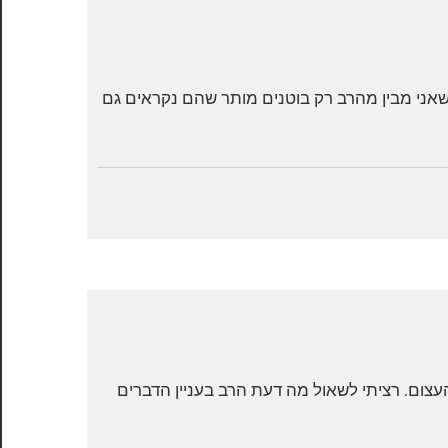
 הרב, המשך שאלה -אגוזים 17536 1.לפי מה שאני מבין מהרב רק בוטנים מותר שהם נקראים גם
עצום. רציתי לשאול מה דעת הרב בעניין הדברים