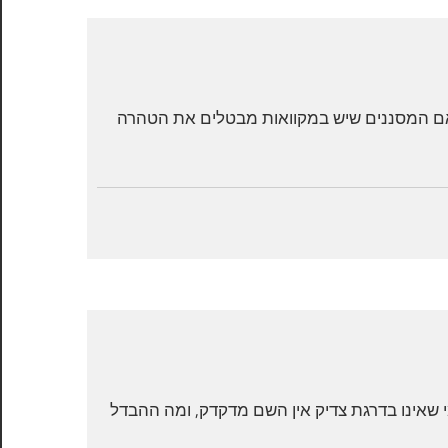
ת
ו
ת
ום לרב שליט”א. רצינו לשאול לגבי מקווה טהרה : 1. האם המסננים שיש במקוואות מבטלים את הטהרה
ש
ו
ב
ו
אינו בדרגת צדיק אין השם מדקדק, ומה ההבדל
ת