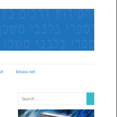
sh
bilvavi.net
ק