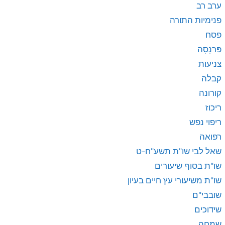
ערב רב
פנימיות התורה
פסח
פַּרנָסָה
צניעות
קבלה
קורונה
ריכוז
ריפוי נפש
רפואה
שאל לבי שו"ת תשע"ח-ט
שו"ת בסוף שיעורים
שו"ת משיעורי עץ חיים בעיון
שובבי"ם
שידוכים
שמחה