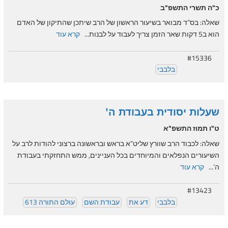
כ"ה תשרי התשפ"ב
שאלה: בס”ד מבואר בשיעור הראשון של הרב שיתכן שהתיקון של האדם
הוא ב5 דקות שאר הזמן צריך לעבוד על לבנות...
קרא עוד
#15336
בלבבי
שעלות יסודית בעבודת ה’
ט"ו תמוז התשפ"א
שאלה: לכבוד הרב שוורץ שליט”א בראש ובראשונה ברצוני להודות לרב על
השיעורים הנפלאים והמיוחדים בכל העניינים, ממש התחזקתי בעבודת
ה’...
קרא עוד
#13423
בלבבי
דע את
עבודת השם
עולם התורה 613