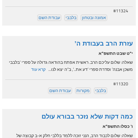
#11324
אמונה ובטחון
בלבבי
עבודת השם
עזרת הרב בעבודת ה’
י"ט שבט התשפ"א
שאלה: שלום עליכם הרב. ראשית אפתח בהודאה גדולה על ספרי ‘בלבבי
משכן אבנה’ וסדרת ספרי ‘דע את..’, ב”ה יצא לנו...
קרא עוד
#11320
בלבבי
מקורות
עבודת השם
כמה דקות שלא נזכר בבורא עולם
ו' כסלו התשפ"א
שאלה: שלום לכבוד הרב, הנני זוכה ללמד בללבי חלק א-ב קבוצה של