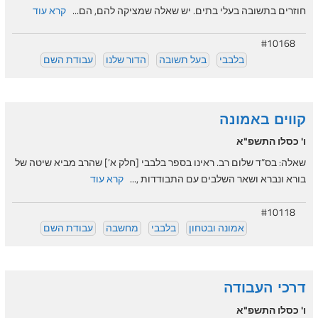
חוזרים בתשובה בעלי בתים. יש שאלה שמציקה להם, הם...
קרא עוד
#10168
בלבבי
בעל תשובה
הדור שלנו
עבודת השם
קווים באמונה
ו' כסלו התשפ"א
שאלה: בס”ד שלום רב. ראינו בספר בלבבי [חלק א’] שהרב מביא שיטה של
בורא ונברא ושאר השלבים עם התבודדות ,...
קרא עוד
#10118
אמונה ובטחון
בלבבי
מחשבה
עבודת השם
דרכי העבודה
ו' כסלו התשפ"א