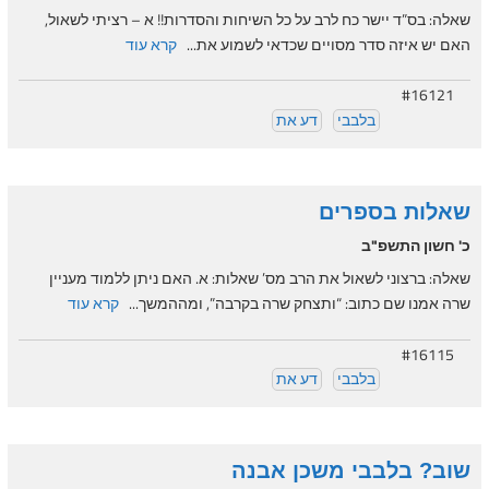
שאלה: בס”ד יישר כח לרב על כל השיחות והסדרות!! א – רציתי לשאול,
האם יש איזה סדר מסויים שכדאי לשמוע את...
קרא עוד
#16121
בלבבי
דע את
שאלות בספרים
כ' חשון התשפ"ב
שאלה: ברצוני לשאול את הרב מס’ שאלות: א. האם ניתן ללמוד מעניין
שרה אמנו שם כתוב: “ותצחק שרה בקרבה”, ומההמשך...
קרא עוד
#16115
בלבבי
דע את
שוב? בלבבי משכן אבנה