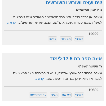
שם ועצם ושורש והשורשים
ט"ו חשון התשפ"א
שאלה: א) בספר בלבבי ח”ט הרב מבאר ע”פ הגאונים שיש ג’ בחינות
למעלה מעשר ספירות שנקראים “שם, עצם, ושורש השורשים”....
קרא עוד
#9909
בלבבי
מקורות
קבלה
איזה ספר בת 17.5 לימוד
ח' חשון התשפ"א
שאלה: לכבוד הרב שוורץ, שליט”א, 1. יש לי בת כבת 17.5 המעוניינת
ללמוד איתי (או יתכן עם חברה) ספר, מה...
קרא עוד
#9804
בלבבי
דע את
נשים
עבודת השם