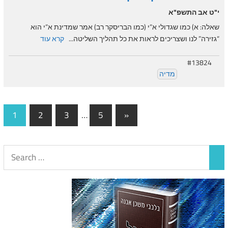
י"ט אב התשפ"א
שאלה: א) כמו שגדולי א”י (כמו הבריסקר רב) אמר שמדינת א”י הוא
“גזירה” לנו ושצריכים לראות את כל תהליך השליטה...
קרא עוד
#13824
מדיה
Posts
Next
1
2
3
…
5
»
Posts
navigation